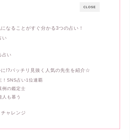
CLOSE
になることがすぐ分かる3つの占い！
占い
る占い
に!?バッチリ見抜く人気の先生を紹介☆
！SNS占い1位連覇
異例の鑑定士
能人も慕う
てチャレンジ