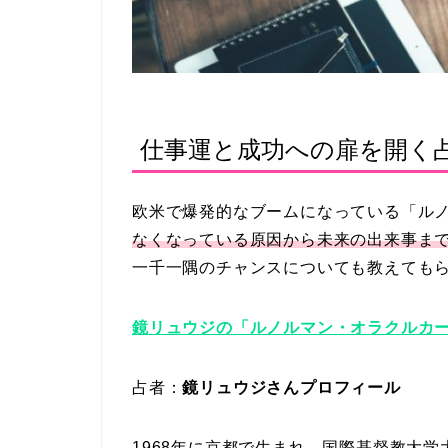
仕事運と成功への扉を開く
欧米で爆発的なブームになっている「ル
なくなっている原因から未来の出来事ま
一千一隅のチャンスについても教えても
鏡リュウジの「ルノルマン・オラクルカ
占者：
鏡リュウジさんプロフィール
1968年に京都で生まれ、国際基督教大